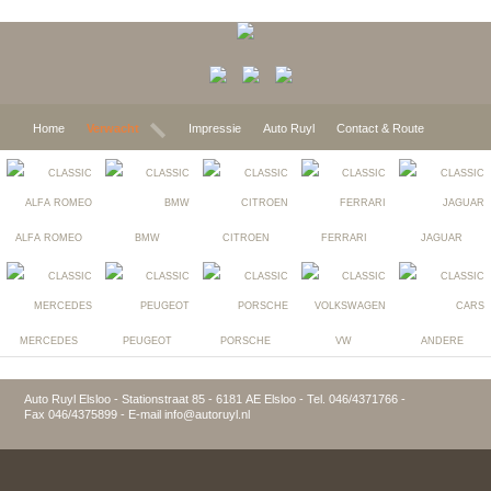
Home
Verwacht
Impressie
Auto Ruyl
Contact & Route
ALFA ROMEO
BMW
CITROEN
FERRARI
JAGUAR
MERCEDES
PEUGEOT
PORSCHE
VW
ANDERE
Auto Ruyl Elsloo - Stationstraat 85 - 6181 AE Elsloo - Tel. 046/4371766 -
Fax 046/4375899 - E-mail info@autoruyl.nl