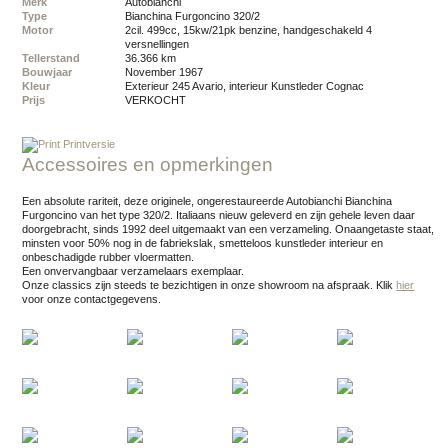
Merk
Autobianchi
Type
Bianchina Furgoncino 320/2
Motor
2cil. 499cc, 15kw/21pk benzine, handgeschakeld 4
versnellingen
Tellerstand
36.366 km
Bouwjaar
november 1967
Kleur
exterieur 245 Avario, interieur Kunstleder Cognac
Prijs
VERKOCHT
Printversie
Accessoires en opmerkingen
Een absolute rariteit, deze originele, ongerestaureerde Autobianchi Bianchina
Furgoncino van het type 320/2. Italiaans nieuw geleverd en zijn gehele leven daar
doorgebracht, sinds 1992 deel uitgemaakt van een verzameling. Onaangetaste staat,
minsten voor 50% nog in de fabriekslak, smetteloos kunstleder interieur en
onbeschadigde rubber vloermatten.
Een onvervangbaar verzamelaars exemplaar.
Onze classics zijn steeds te bezichtigen in onze showroom na afspraak.
Klik
hier
voor onze contactgegevens.