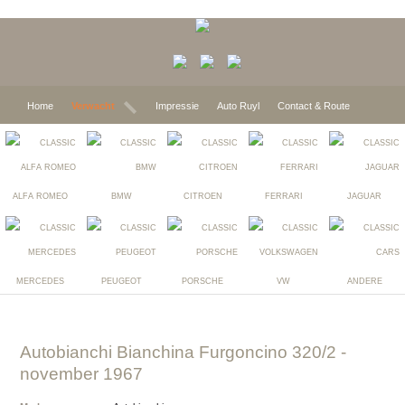
Home
Verwacht
Impressie
Auto Ruyl
Contact & Route
ALFA ROMEO
BMW
CITROEN
FERRARI
JAGUAR
MERCEDES
PEUGEOT
PORSCHE
VW
ANDERE
Autobianchi Bianchina Furgoncino 320/2
-
november 1967