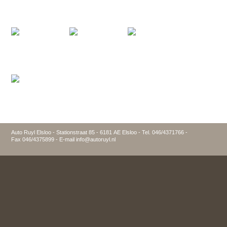
Auto Ruyl Elsloo - Stationstraat 85 - 6181 AE Elsloo - Tel. 046/4371766 -
Fax 046/4375899 - E-mail info@autoruyl.nl