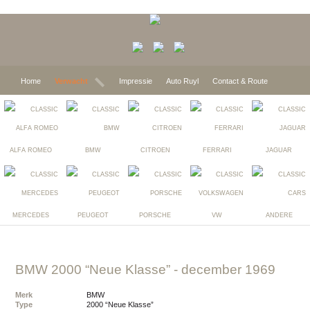
Home
Verwacht
Impressie
Auto Ruyl
Contact & Route
ALFA ROMEO
BMW
CITROEN
FERRARI
JAGUAR
MERCEDES
PEUGEOT
PORSCHE
VW
ANDERE
BMW 2000 “Neue Klasse”
- december 1969
Merk
BMW
Type
2000 “Neue Klasse”