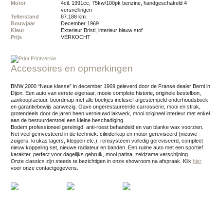
Motor
4cil. 1991cc, 75kw/100pk benzine, handgeschakeld 4
versnellingen
Tellerstand
87.188 km
Bouwjaar
december 1969
Kleur
exterieur Bristl, interieur blauw stof
Prijs
VERKOCHT
Printversie
Accessoires en opmerkingen
BMW 2000 “Neue klasse” in december 1969 geleverd door de Franse dealer Berni in
Dijon. Een auto van eerste eigenaar, mooie complete historie, originele bestelbon,
aankoopfactuur, boordmap met alle boekjes inclusief afgestempeld onderhoudsboek
en garantiebewijs aanwezig. Gave ongerestaureerde carrosserie, mooi en strak,
grotendeels door de jaren heen vernieuwd lakwerk, mooi origineel interieur met enkel
aan de bestuurderstoel een kleine beschadiging.
Bodem professioneel gereinigd, anti-roest behandeld en van blanke wax voorzien.
Net veel geïnvesteerd in de techniek: cilinderkop en motor gereviseerd (nieuwe
zuigers, krukas lagers, kleppen etc.), remsysteem volledig gereviseerd, compleet
nieuw koppeling set, nieuwe radiateur en banden. Een ruime auto met een sportief
karakter, perfect voor dagelijks gebruik, mooi patina, zeldzame verschijning.
Onze classics zijn steeds te bezichtigen in onze showroom na afspraak.
Klik
hier
voor onze contactgegevens.