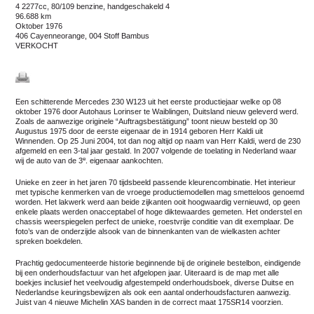
4 2277cc, 80/109 benzine, handgeschakeld 4
96.688 km
oktober 1976
406 Cayenneorange, 004 Stoff Bambus
VERKOCHT
Een schitterende Mercedes 230 W123 uit het eerste productiejaar welke op 08
oktober 1976 door Autohaus Lorinser te Waiblingen, Duitsland nieuw geleverd werd.
Zoals de aanwezige originele “Auftragsbestätigung” toont nieuw besteld op 30
Augustus 1975 door de eerste eigenaar de in 1914 geboren Herr Kaldi uit
Winnenden. Op 25 Juni 2004, tot dan nog altijd op naam van Herr Kaldi, werd de 230
afgemeld en een 3-tal jaar gestald. In 2007 volgende de toelating in Nederland waar
e
wij de auto van de 3
. eigenaar aankochten.
Unieke en zeer in het jaren 70 tijdsbeeld passende kleurencombinatie. Het interieur
met typische kenmerken van de vroege productiemodellen mag smetteloos genoemd
worden. Het lakwerk werd aan beide zijkanten ooit hoogwaardig vernieuwd, op geen
enkele plaats werden onacceptabel of hoge diktewaardes gemeten. Het onderstel en
chassis weerspiegelen perfect de unieke, roestvrije conditie van dit exemplaar. De
foto’s van de onderzijde alsook van de binnenkanten van de wielkasten achter
spreken boekdelen.
Prachtig gedocumenteerde historie beginnende bij de originele bestelbon, eindigende
bij een onderhoudsfactuur van het afgelopen jaar. Uiteraard is de map met alle
boekjes inclusief het veelvoudig afgestempeld onderhoudsboek, diverse Duitse en
Nederlandse keuringsbewijzen als ook een aantal onderhoudsfacturen aanwezig.
Juist van 4 nieuwe Michelin XAS banden in de correct maat 175SR14 voorzien.