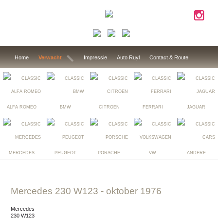
Home
Verwacht
Impressie
Auto Ruyl
Contact & Route
ALFA ROMEO
BMW
CITROEN
FERRARI
JAGUAR
MERCEDES
PEUGEOT
PORSCHE
VW
ANDERE
Mercedes 230 W123
- oktober 1976
Mercedes
230 W123