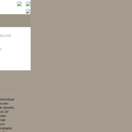
AGUAR
N
ingen
antoonbaar
et een
e sleutels,
set 16"
cedes
rale
isch
spiegels,