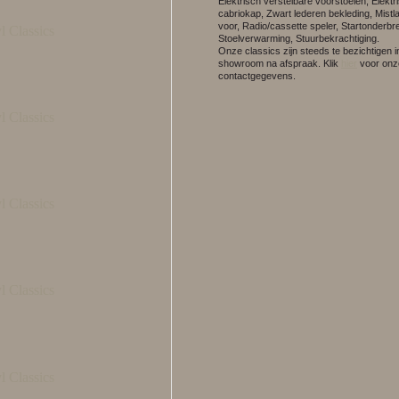
Elektrisch verstelbare voorstoelen, Elektr
cabriokap, Zwart lederen bekleding, Mist
voor, Radio/cassette speler, Startonderbr
Stoelverwarming, Stuurbekrachtiging.
Onze classics zijn steeds te bezichtigen 
showroom na afspraak.
Klik
hier
voor onz
contactgegevens.