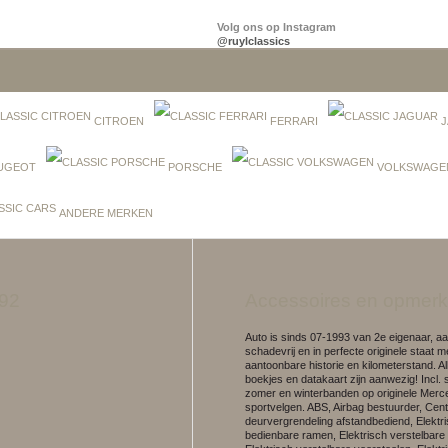
Volg ons op Instagram
@ruylclassics
CITROEN
FERRARI
J
UGEOT
PORSCHE
VOLKSWAGE
ANDERE MERKEN
992
Accessoires en opmerk
Auto is sinds 07-1993 van 2e eigenaar, a
schadevrij en in perfecte originele staat m
aantoonbare historie en kilometerstand. All
boekjes en datakaart zijn aanwezig! Incl. 
zomer en winterbanden op originele Mer
sportvelgen. ABS, Airbag bestuurder, Cent
deurvergrendeling afstandbediend, Elektr
bedienbare ramen, Elektrisch verstelbare 