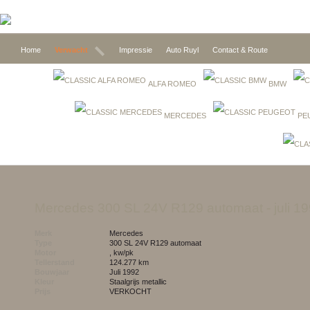
Home
Verwacht
Impressie
Auto Ruyl
Contact & Route
ALFA ROMEO
BMW
MERCEDES
PE
Mercedes 300 SL 24V R129 automaat
- juli 1
Merk
Mercedes
Type
300 SL 24V R129 automaat
Motor
, kw/pk
Tellerstand
124.277 km
Bouwjaar
juli 1992
Kleur
staalgrijs metallic
Prijs
VERKOCHT