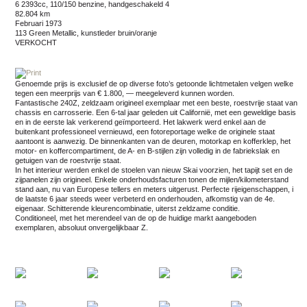
6 2393cc, 110/150 benzine, handgeschakeld 4
82.804 km
februari 1973
113 Green Metallic, kunstleder bruin/oranje
VERKOCHT
Genoemde prijs is exclusief de op diverse foto’s getoonde lichtmetalen velgen welke
tegen een meerprijs van € 1.800, — meegeleverd kunnen worden.
Fantastische 240Z, zeldzaam origineel exemplaar met een beste, roestvrije staat van
chassis en carrosserie. Een 6-tal jaar geleden uit Californië, met een geweldige basis
en in de eerste lak verkerend geïmporteerd. Het lakwerk werd enkel aan de
buitenkant professioneel vernieuwd, een fotoreportage welke de originele staat
aantoont is aanwezig. De binnenkanten van de deuren, motorkap en kofferklep, het
motor- en koffercompartiment, de A- en B-stijlen zijn volledig in de fabriekslak en
getuigen van de roestvrije staat.
In het interieur werden enkel de stoelen van nieuw Skai voorzien, het tapijt set en de
zijpanelen zijn origineel. Enkele onderhoudsfacturen tonen de mijlen/kilometerstand
stand aan, nu van Europese tellers en meters uitgerust. Perfecte rijeigenschappen, i
de laatste 6 jaar steeds weer verbeterd en onderhouden, afkomstig van de 4e.
eigenaar. Schitterende kleurencombinatie, uiterst zeldzame conditie.
Conditioneel, met het merendeel van de op de huidige markt aangeboden
exemplaren, absoluut onvergelijkbaar Z.