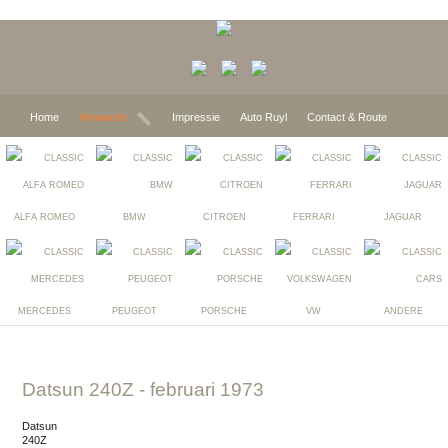
Home
Verwacht
Impressie
Auto Ruyl
Contact & Route
ALFA ROMEO
BMW
CITROEN
FERRARI
JAGUAR
MERCEDES
PEUGEOT
PORSCHE
VW
ANDERE
Datsun 240Z
- februari 1973
Datsun
240Z