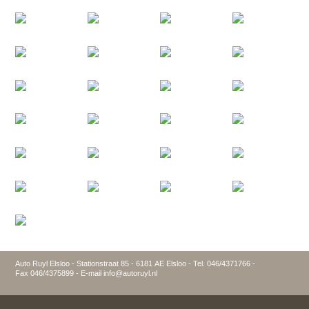
Auto Ruyl Elsloo - Stationstraat 85 - 6181 AE Elsloo - Tel. 046/4371766 -
Fax 046/4375899 - E-mail info@autoruyl.nl