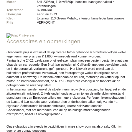
Motor
6cil. 2393cc, 110kw/150pk benzine, handgeschakeld 4
versnellingen
Tellerstand
82.804 km
Bouwjaar
februari 1973
Kleur
exterieur 113 Green Metallic, interieur kunstleder bruin/oranje
Prijs
VERKOCHT
Printversie
Accessoires en opmerkingen
Genoemde prijs is exclusief de op diverse foto’s getoonde lichtmetalen velgen welke
tegen een meerprijs van € 1.800, — meegeleverd kunnen worden.
Fantastische 240Z, zeldzaam origineel exemplaar met een beste, roestvrije staat van
chassis en carrosserie. Een 6-tal jaar geleden uit Californië, met een geweldige basis
en in de eerste lak verkerend geïmporteerd. Het lakwerk werd enkel aan de
buitenkant professioneel vernieuwd, een fotoreportage welke de originele staat
aantoont is aanwezig. De binnenkanten van de deuren, motorkap en kofferklep, het
motor- en koffercompartiment, de A- en B-stijlen zijn volledig in de fabriekslak en
getuigen van de roestvrije staat.
In het interieur werden enkel de stoelen van nieuw Skai voorzien, het tapijt set en de
zijpanelen zijn origineel. Enkele onderhoudsfacturen tonen de mijlen/kilometerstand
stand aan, nu van Europese tellers en meters uitgerust. Perfecte rijeigenschappen, i
de laatste 6 jaar steeds weer verbeterd en onderhouden, afkomstig van de 4e.
eigenaar. Schitterende kleurencombinatie, uiterst zeldzame conditie.
Conditioneel, met het merendeel van de op de huidige markt aangeboden
exemplaren, absoluut onvergelijkbaar Z.
Onze classics zijn steeds te bezichtigen in onze showroom na afspraak.
Klik
hier
voor onze contactgegevens.