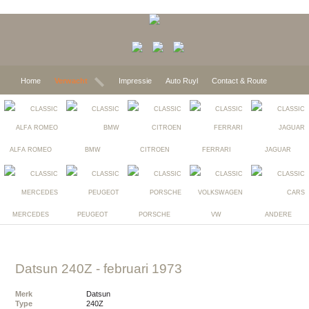
Home
Verwacht
Impressie
Auto Ruyl
Contact & Route
ALFA ROMEO
BMW
CITROEN
FERRARI
JAGUAR
MERCEDES
PEUGEOT
PORSCHE
VW
ANDERE
Datsun 240Z
- februari 1973
Merk
Datsun
Type
240Z