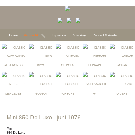
Home
Verwacht
Impressie
Auto Ruyl
Contact & Route
ALFA ROMEO
BMW
CITROEN
FERRARI
JAGUAR
MERCEDES
PEUGEOT
PORSCHE
VW
ANDERE
Mini 850 De Luxe
- juni 1976
Mini
850 De Luxe