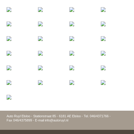
Auto Ruyl Elsloo - Stationstraat 85 - 6181 AE Elsloo - Tel. 046/4371766 -
Fax 046/4375899 - E-mail info@autoruyl.nl