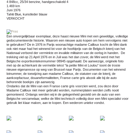
4 848cc, 25/34 benzine, handgeschakeld 4
1.469 km
juni 1976
Tahiti Blue, kunstleder blauw
VERKOCHT
Een onvergelijkbaar exemplaar, deze haast nieuwe Mini met een geweldige, volledige
gedocumenteerde historie. Waarom een nieuwe auto kopen om hem vervolgens niet
te gebruiken? De in 1976 in Parijs woonachtige madame Cailloux kocht de Mini dank
ook niet maar had het winnend lot voor de hoofdprijs van de Belgisch loterij van het
Nationaal verbond der verminkte en invalide militairen van de oorlog in handen. De
trekking viel op 21 April 1976 en in Juli was het dan zover, de Mini werd met het
Belgische exportkentekennummer 08945 opgehaald. De aanwezige, originele foto
met op de achterkant de vermelde tekst “la petite Mini et Loulou” toont de troste
nieuwe eigenaresse op weg van Brussel naar Parijs. Documenten van het winnend
lotnummer, de toewijzing aan madame Cailloux, de statuten van de loterij, de
aankoopfactuur, douaneformaliteiten, Franse carte gris alsook alle bij de auto
behorende boekjes zijn aanwezig.
Ondanks dat de Mini van een Franse carte gris voorzien werd, zou deze door
Madame Cailloux niet meer gebruikt worden, nummerplaten werden zelfs nooit
gemonteerd. Onlangs werden wij in de gelegenheid gesteld om de auto van een
Belgische verzamelaar, welke de Mini technisch volledig door een Mini specialist voor
gebruik liet klaar maken, aan te kopen. Een wederom unieke vondst.