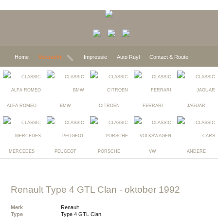
Home
Verwacht
Impressie
Auto Ruyl
Contact & Route
ALFA ROMEO
BMW
CITROEN
FERRARI
JAGUAR
MERCEDES
PEUGEOT
PORSCHE
VW
ANDERE
Renault Type 4 GTL Clan
- oktober 1992
Merk
Renault
Type
Type 4 GTL Clan