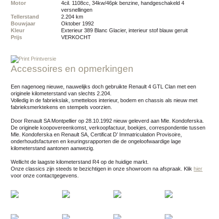
Motor
4cil. 1108cc, 34kw/46pk benzine, handgeschakeld 4
versnellingen
Tellerstand
2.204 km
Bouwjaar
oktober 1992
Kleur
exterieur 389 Blanc Glacier, interieur stof blauw geruit
Prijs
VERKOCHT
Printversie
Accessoires en opmerkingen
Een nagenoeg nieuwe, nauwelijks doch gebruikte Renault 4 GTL Clan met een
originele kilometerstand van slechts 2.204.
Volledig in de fabriekslak, smetteloos interieur, bodem en chassis als nieuw met
fabrieksmerktekens en stempels voorzien.
Door Renault SA Montpellier op 28.10.1992 nieuw geleverd aan Mle. Kondoferska.
De originele koopovereenkomst, verkoopfactuur, boekjes, correspondentie tussen
Mle. Kondoferska en Renault SA, Certificat D’ Immatriculation Provisoire,
onderhoudsfacturen en keuringsrapporten die de ongeloofwaardige lage
kilometerstand aantonen aanwezig.
Wellicht de laagste kilometerstand R4 op de huidige markt.
Onze classics zijn steeds te bezichtigen in onze showroom na afspraak.
Klik
hier
voor onze contactgegevens.