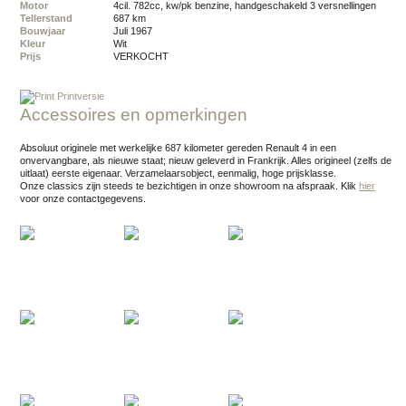
Motor
4cil. 782cc, kw/pk benzine, handgeschakeld 3 versnellingen
Tellerstand
687 km
Bouwjaar
juli 1967
Kleur
wit
Prijs
VERKOCHT
Printversie
Accessoires en opmerkingen
Absoluut originele met werkelijke 687 kilometer gereden Renault 4 in een
onvervangbare, als nieuwe staat; nieuw geleverd in Frankrijk. Alles origineel (zelfs de
uitlaat) eerste eigenaar. Verzamelaarsobject, eenmalig, hoge prijsklasse.
Onze classics zijn steeds te bezichtigen in onze showroom na afspraak.
Klik
hier
voor onze contactgegevens.