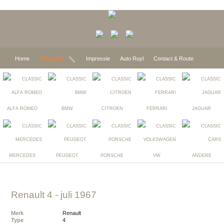
Home
Verwacht
Impressie
Auto Ruyl
Contact & Route
ALFA ROMEO
BMW
CITROEN
FERRARI
JAGUAR
MERCEDES
PEUGEOT
PORSCHE
VW
ANDERE
renault 4
- juli 1967
Merk
renault
Type
4