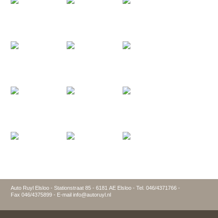
Auto Ruyl Elsloo - Stationstraat 85 - 6181 AE Elsloo - Tel. 046/4371766 -
Fax 046/4375899 - E-mail info@autoruyl.nl