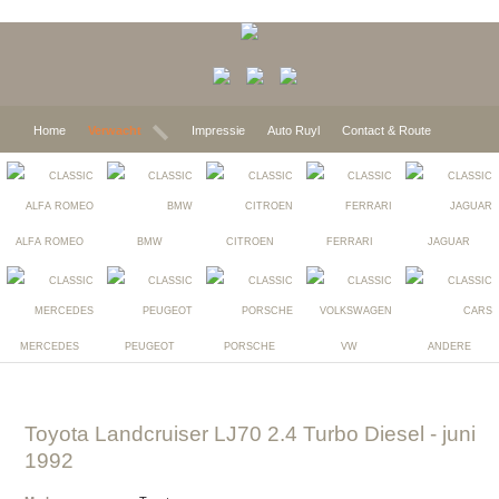
Home
Verwacht
Impressie
Auto Ruyl
Contact & Route
ALFA ROMEO
BMW
CITROEN
FERRARI
JAGUAR
MERCEDES
PEUGEOT
PORSCHE
VW
ANDERE
Toyota Landcruiser LJ70 2.4 Turbo Diesel
- juni
1992