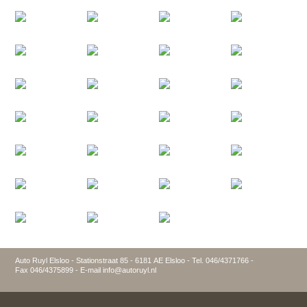
Auto Ruyl Elsloo - Stationstraat 85 - 6181 AE Elsloo - Tel. 046/4371766 -
Fax 046/4375899 - E-mail info@autoruyl.nl