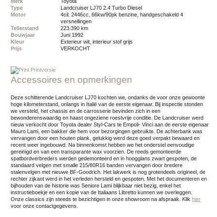
Merk
Toyota
Type
Landcruiser LJ70 2.4 Turbo Diesel
Motor
4cil. 2446cc, 66kw/90pk benzine, handgeschakeld 4
versnellingen
Tellerstand
223.390 km
Bouwjaar
juni 1992
Kleur
exterieur wit, interieur stof grijs
Prijs
VERKOCHT
Printversie
Accessoires en opmerkingen
Deze schitterende Landcruiser LJ70 kochten we, ondanks de voor onze gewoonte
hoge kilometerstand, onlangs in Italië van de eerste eigenaar. Bij inspectie stonden
we versteld, het chassis en de carrosserie bevinden zich in een
bewonderenswaardig en haast ongeziene roestvrije conditie. De Landcruiser werd
nieuw verkocht door Toyota dealer Styl-Cars te Empoli- Vinci aan de eerste eigenaar
Mauro Lami, een bakker die hem voor bezorgingen gebruikte. De achterbank was
vervangen door een houten plank, gelukkig werd deze goed verpakt bewaard en
recent weer ingebouwd. Na binnenkomst hebben we het onderstel eenvoudige
gereinigd en van een transparante wax voorzien. De reeds gemonteerde
spatbordverbreders werden gedemonteerd en in hoogglans zwart gespoten, de
standaard velgen met smalle 215/80R16 banden vervangen door bredere
stalenvelgen met nieuwe BF-Goodrich. Het lakwerk is nog grotendeels origineel, de
rechter zijkant werd in het verleden hersteld en gespoten. Met het documenteren en
bijhouden van de historie was Seniore Lami blijkbaar niet bezig, enkel het
instructieboekje en een kopie van de Italiaans Libretto kunnen we overleggen.
Onze classics zijn steeds te bezichtigen in onze showroom na afspraak.
Klik
hier
voor onze contactgegevens.