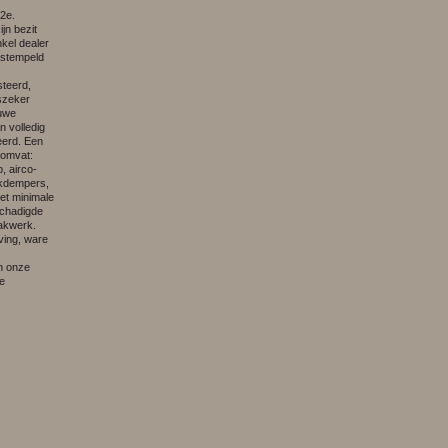
 2e.
jn bezit
nkel dealer
estempeld
steerd,
fszeker
euwe
n volledig
eerd. Een
 omvat:
p, airco-
kdempers,
et minimale
schadigde
akwerk.
ving, ware
in onze
e