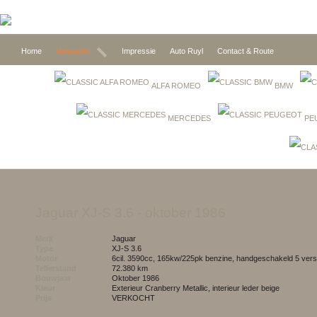
Home
Verwacht
Impressie
Auto Ruyl
Contact & Route
ALFA ROMEO
BMW
MERCEDES
PE
Jaguar XJ-S 3.6
- oktober 1986
Merk
Jaguar
Type
XJ-S 3.6
Motor
6cil. 3590cc, 165kw/225pk benzine, handgeschakeld 5 vers
Tellerstand
72.380 km
Bouwjaar
oktober 1986
Kleur
exterieur Cranberry Metallic, interieur leder beige
Prijs
VERKOCHT