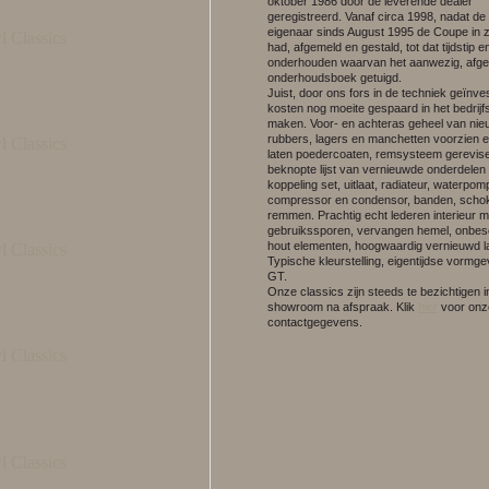
oktober 1986 door de leverende dealer
geregistreerd. Vanaf circa 1998, nadat de
eigenaar sinds August 1995 de Coupe in zi
had, afgemeld en gestald, tot dat tijdstip e
onderhouden waarvan het aanwezig, afg
onderhoudsboek getuigd.
Juist, door ons fors in de techniek geïnve
kosten nog moeite gespaard in het bedrij
maken. Voor- en achteras geheel van ni
rubbers, lagers en manchetten voorzien e
laten poedercoaten, remsysteem gerevis
beknopte lijst van vernieuwde onderdelen
koppeling set, uitlaat, radiateur, waterpom
compressor en condensor, banden, scho
remmen. Prachtig echt lederen interieur m
gebruikssporen, vervangen hemel, onbe
hout elementen, hoogwaardig vernieuwd l
Typische kleurstelling, eigentijdse vormge
GT.
Onze classics zijn steeds te bezichtigen 
showroom na afspraak.
Klik
hier
voor onz
contactgegevens.