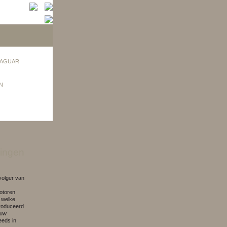
AGUAR
N
ingen
volger van
motoren
r welke
produceerd
euw
eeds in