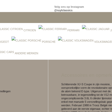
Volg ons op Instagram
@ruylclassics
CITROEN
FERRARI
J
UGEOT
PORSCHE
VOLKSWAGE
ANDERE MERKEN
Accessoires en opmerk
Schitterende XJ-S Coupe in zijn mooiste,
oorspronkelijke vorm de revolutionaire op
nellingen
de alom bekend E-type. Uitgerust met de
betrouwbare, in tegenstelling tot de V12 
ongecompliceerde 3.6L 6 cilinder lijnmoto
enkel met manuele 5 versnellingsbak ge
werden. Februari 1988 in Trooz België ni
geleverd aan de eerste eigenaar, echter r