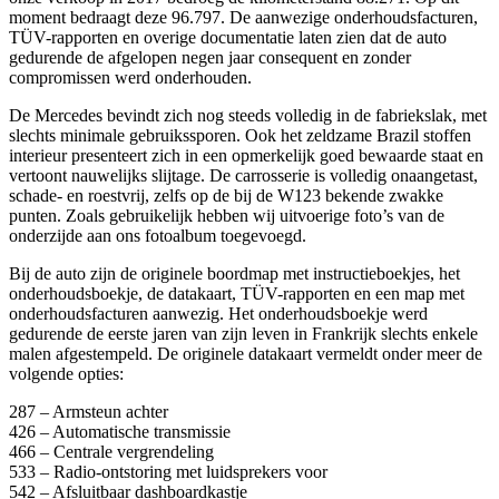
moment bedraagt deze 96.797. De aanwezige onderhoudsfacturen,
TÜV-rapporten en overige documentatie laten zien dat de auto
gedurende de afgelopen negen jaar consequent en zonder
compromissen werd onderhouden.
De Mercedes bevindt zich nog steeds volledig in de fabriekslak, met
slechts minimale gebruikssporen. Ook het zeldzame Brazil stoffen
interieur presenteert zich in een opmerkelijk goed bewaarde staat en
vertoont nauwelijks slijtage. De carrosserie is volledig onaangetast,
schade- en roestvrij, zelfs op de bij de W123 bekende zwakke
punten. Zoals gebruikelijk hebben wij uitvoerige foto’s van de
onderzijde aan ons fotoalbum toegevoegd.
Bij de auto zijn de originele boordmap met instructieboekjes, het
onderhoudsboekje, de datakaart, TÜV-rapporten en een map met
onderhoudsfacturen aanwezig. Het onderhoudsboekje werd
gedurende de eerste jaren van zijn leven in Frankrijk slechts enkele
malen afgestempeld. De originele datakaart vermeldt onder meer de
volgende opties:
287 – Armsteun achter
426 – Automatische transmissie
466 – Centrale vergrendeling
533 – Radio-ontstoring met luidsprekers voor
542 – Afsluitbaar dashboardkastje