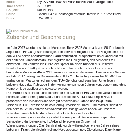
Motor
4zyl 2276cc, 100kw/136PS Benzin, Automatikgetriebe
Tachostand
96.797 km
Baujahr
Januar 1983
Farbe
Exterieur 473 Champagnermetallic, Interieur 057 Stoff Brazil
Preis
€ 24.800,00
Druckversion
Zubehör und Beschreibung
Im Jahr 2017 wurde uns dieser Mercedes-Benz 230E Automatik aus Südfrankreich
angeboten. Ein ausgesprochen geschmackvoll konfiguriertes Fahrzeug in einer für
den W123 selten anzutreffenden Farbkombination, ausgestattet unter anderem mit
der seltenen Klimaautomatik. Wir ergriffen die Gelegenheit, den Mercedes zu
erwerben, und konnten ihn kurze Zeit später an einen Kunden aus unserem
Kundenkreis in Stuttgart verkaufen. Neun Jahre später befindet sich dieser
besondere Mercedes-Benz 230E erneut in unserer Sammlung. Bei unserem Verkauf
im Jahr 2017 betrug der Kilometerstand 88.271. Heute liegt dieser bei 96.797. Die
vorhandenen Wartungsrechnungen, TÜV-Berichte und sonstigen Unterlagen
belegen, dass das Fahrzeug in den vergangenen neun Jahren konsequent und ohne
Kompromisse gepflegt und gewartet wurde.
Der Mercedes befindet sich noch immer vollständig im Erstlack und weist lediglich
minimale Gebrauchsspuren auf. Auch die seltene Stoffausstattung in Brazil
präsentiert sich in bemerkenswert gut erhaltenem Zustand und zeigt kaum
Verschleiß. Die Karosserie ist vollständig unversehrt, unfall- und rostfrei, selbst an
den beim W123 bekannten Schwachstellen. Wie gewohnt haben wir unserem
Fotoalbum ausführliche Aufnahmen des Unterbodens beigefügt.
Zum Fahrzeug gehören die originale Bordmappe mit Betriebsanleitungen, das
Serviceheft, die Datenkarte, TÜV-Berichte sowie ein Ordner mit
Wartungsrechnungen. Das Serviceheft wurde während der ersten Jahre seines
Lebens in Frankreich lediglich einige Male abgestempelt. Die originale Datenkarte