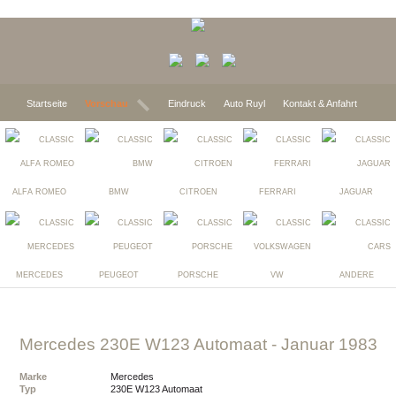
Startseite
Vorschau
Eindruck
Auto Ruyl
Kontakt & Anfahrt
ALFA ROMEO
BMW
CITROEN
FERRARI
JAGUAR
MERCEDES
PEUGEOT
PORSCHE
VW
ANDERE
Mercedes 230E W123 Automaat
- Januar 1983
Marke
Mercedes
Typ
230E W123 Automaat