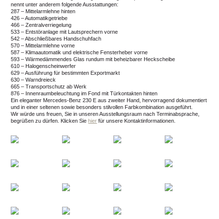
nennt unter anderem folgende Ausstattungen:
287 – Mittelarmlehne hinten
426 – Automatikgetriebe
466 – Zentralverriegelung
533 – Entstöranlage mit Lautsprechern vorne
542 – Abschließbares Handschuhfach
570 – Mittelarmlehne vorne
587 – Klimaautomatik und elektrische Fensterheber vorne
593 – Wärmedämmendes Glas rundum mit beheizbarer Heckscheibe
610 – Halogenscheinwerfer
629 – Ausführung für bestimmten Exportmarkt
630 – Warndreieck
665 – Transportschutz ab Werk
876 – Innenraumbeleuchtung im Fond mit Türkontakten hinten
Ein eleganter Mercedes-Benz 230 E aus zweiter Hand, hervorragend dokumentiert
und in einer seltenen sowie besonders stilvollen Farbkombination ausgeführt.
Wir würde uns freuen, Sie in unseren Ausstellungsraum nach Terminabsprache,
begrüßen zu dürfen.
Klicken Sie
hier
für unsere Kontaktinformationen.