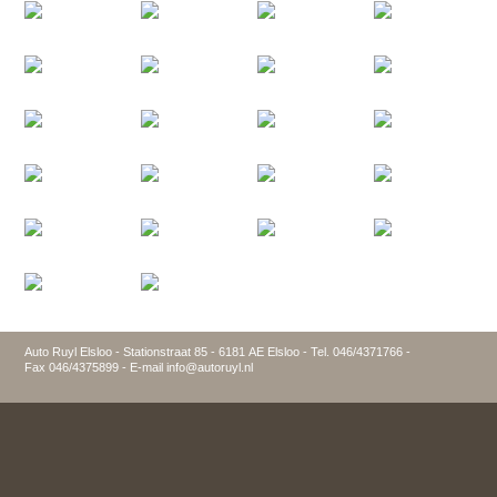
Auto Ruyl Elsloo - Stationstraat 85 - 6181 AE Elsloo - Tel. 046/4371766 -
Fax 046/4375899 - E-mail info@autoruyl.nl