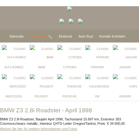
Startseite
Vorschau
Eindruck
Auto Ruyl
Kontakt & Anfahrt
ALFA ROMEO
BMW
CITROEN
FERRARI
JAGUAR
MERCEDES
PEUGEOT
PORSCHE
VW
ANDERE
BMW Z3 2.8i Roadster - April 1998
BMW Z3 2.8i Roadster, Baujahr April 1998, Tachostand 15.697 km, Exterieur 303
Cosmosschwarz metallic, Interieur Q4TD Leder Oregon/Tanirot, Preis: € 34.500,00
Klicken Sie hier für weitere Informationen und Fotos