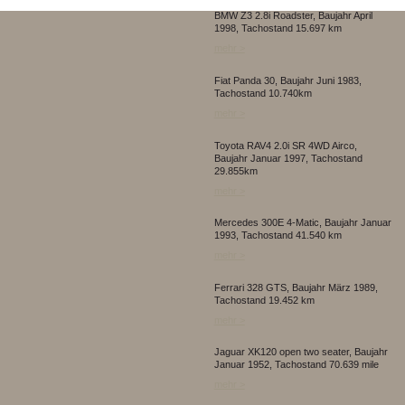
BMW Z3 2.8i Roadster, Baujahr April
1998, Tachostand 15.697 km
mehr >
Fiat Panda 30, Baujahr Juni 1983,
Tachostand 10.740km
mehr >
Toyota RAV4 2.0i SR 4WD Airco,
Baujahr Januar 1997, Tachostand
29.855km
mehr >
Mercedes 300E 4-Matic, Baujahr Januar
1993, Tachostand 41.540 km
mehr >
Ferrari 328 GTS, Baujahr März 1989,
Tachostand 19.452 km
mehr >
Jaguar XK120 open two seater, Baujahr
Januar 1952, Tachostand 70.639 mile
mehr >