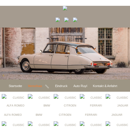
Startseite
Vorschau
Eindruck
Auto Ruyl
Kontakt & Anfahrt
ALFA ROMEO
BMW
CITROEN
FERRARI
JAGUAR