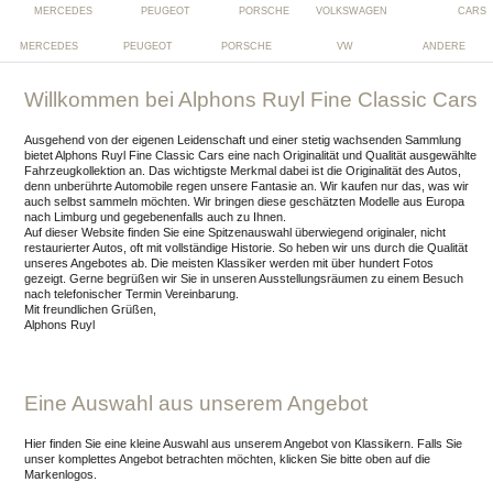
MERCEDES
PEUGEOT
PORSCHE
VW
ANDERE
Willkommen bei Alphons Ruyl Fine Classic Cars
Ausgehend von der eigenen Leidenschaft und einer stetig wachsenden Sammlung
bietet Alphons Ruyl Fine Classic Cars eine nach Originalität und Qualität ausgewählte
Fahrzeugkollektion an. Das wichtigste Merkmal dabei ist die Originalität des Autos,
denn unberührte Automobile regen unsere Fantasie an. Wir kaufen nur das, was wir
auch selbst sammeln möchten. Wir bringen diese geschätzten Modelle aus Europa
nach Limburg und gegebenenfalls auch zu Ihnen.
Auf dieser Website finden Sie eine Spitzenauswahl überwiegend originaler, nicht
restaurierter Autos, oft mit vollständige Historie. So heben wir uns durch die Qualität
unseres Angebotes ab. Die meisten Klassiker werden mit über hundert Fotos
gezeigt. Gerne begrüßen wir Sie in unseren Ausstellungsräumen zu einem Besuch
nach telefonischer Termin Vereinbarung.
Mit freundlichen Grüßen,
Alphons Ruyl
Eine Auswahl aus unserem Angebot
Hier finden Sie eine kleine Auswahl aus unserem Angebot von Klassikern. Falls Sie
unser komplettes Angebot betrachten möchten, klicken Sie bitte oben auf die
Markenlogos.