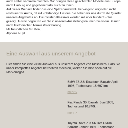
auch selbst sammeln möchten. Wir bringen diese geschätzten Modelle aus Europa
nach Limburg und gegebenenfalls auch zu Ihnen.
Auf dieser Website finden Sie eine Spitzenauswahl überwiegend originaler, nicht
restaurierter Autos, oft mit vollständige Historie. So heben wir uns durch die Qualität
unseres Angebotes ab. Die meisten Klassiker werden mit über hundert Fotos
gezeigt. Gerne begrüßen wir Sie in unseren Ausstellungsräumen zu einem Besuch
nach telefonischer Termin Vereinbarung.
Mit freundlichen Grüßen,
Alphons Ruyl
Eine Auswahl aus unserem Angebot
Hier finden Sie eine kleine Auswahl aus unserem Angebot von Klassikern. Falls Sie
unser komplettes Angebot betrachten möchten, klicken Sie bitte oben auf die
Markenlogos.
BMW Z3 2.8i Roadster, Baujahr April
1998, Tachostand 15.697 km
mehr >
Fiat Panda 30, Baujahr Juni 1983,
Tachostand 10.740km
mehr >
Toyota RAV4 2.0i SR 4WD Airco,
Baujahr Januar 1997, Tachostand