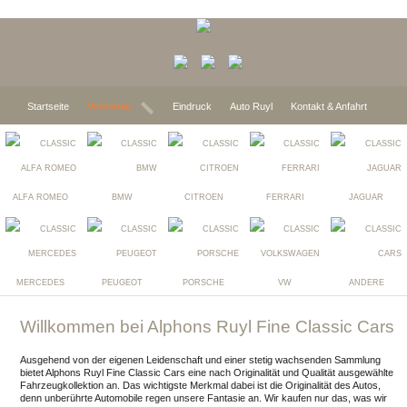
Startseite
Vorschau
Eindruck
Auto Ruyl
Kontakt & Anfahrt
ALFA ROMEO
BMW
CITROEN
FERRARI
JAGUAR
MERCEDES
PEUGEOT
PORSCHE
VW
ANDERE
Willkommen bei Alphons Ruyl Fine Classic Cars
Ausgehend von der eigenen Leidenschaft und einer stetig wachsenden Sammlung
bietet Alphons Ruyl Fine Classic Cars eine nach Originalität und Qualität ausgewählte
Fahrzeugkollektion an. Das wichtigste Merkmal dabei ist die Originalität des Autos,
denn unberührte Automobile regen unsere Fantasie an. Wir kaufen nur das, was wir