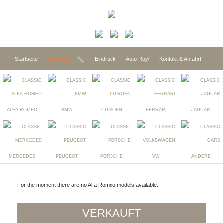
Startseite
Vorschau
Eindruck
Auto Ruyl
Kontakt & Anfahrt
ALFA ROMEO
BMW
CITROEN
FERRARI
JAGUAR
MERCEDES
PEUGEOT
PORSCHE
VW
ANDERE
For the moment there are no Alfa Romeo models available.
VERKAUFT