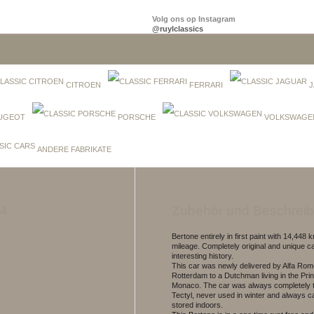
Volg ons op Instagram
@ruylclassics
CITROEN
FERRARI
J
UGEOT
PORSCHE
VOLKSWAGE
ANDERE FABRIKATE
74
Zubehör und Beschrei
Bertone entirely in first paint with 14,448 k
mileage. Completely original and unique ca
interesting history.
This car was newly delivered by Alfa Ro
Rotterdam to a Dutchman living in the Princ
Monaco. The car was always completely t
Tectyl, never used in winter and always ca
stored indoors.