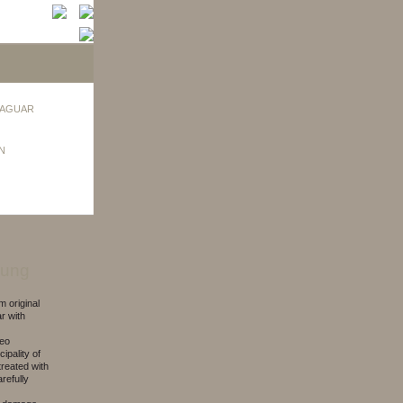
AGUAR
N
bung
m original
r with
meo
ipality of
reated with
refully