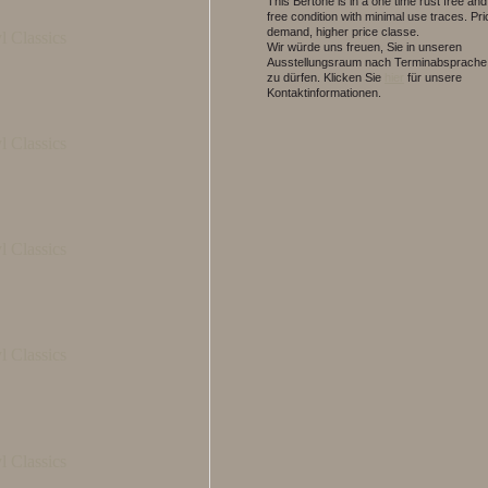
This Bertone is in a one time rust free a
free condition with minimal use traces. Pr
demand, higher price classe.
Wir würde uns freuen, Sie in unseren
Ausstellungsraum nach Terminabsprache
zu dürfen.
Klicken Sie
hier
für unsere
Kontaktinformationen.