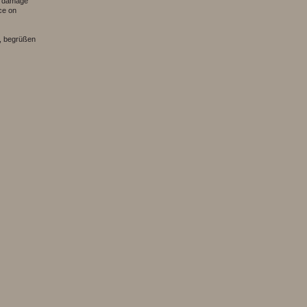
nd damage
ice on
, begrüßen