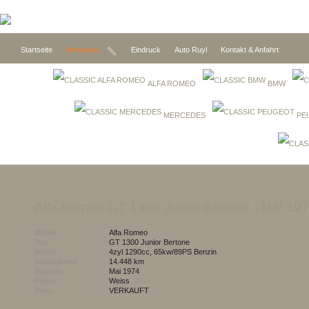
Startseite
Vorschau
Eindruck
Auto Ruyl
Kontakt & Anfahrt
ALFA ROMEO
BMW
MERCEDES
PE
Alfa Romeo GT 1300 Junior Bertone
- Mai 19
Marke
Alfa Romeo
Typ
GT 1300 Junior Bertone
Motor
4zyl 1290cc, 65kw/89PS Benzin
Tachostand
14.448 km
Baujahr
Mai 1974
Farbe
weiss
Preis
VERKAUFT