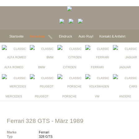
Startseite
Vorschau
Eindruck
Auto Ruyl
Kontakt & Anfahrt
ALFA ROMEO
BMW
CITROEN
FERRARI
JAGUAR
MERCEDES
PEUGEOT
PORSCHE
VW
ANDERE
Ferrari 328 GTS
- März 1989
Marke
Ferrari
Typ
328 GTS