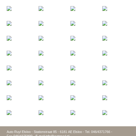
Auto Ruyl Elsloo - Stationstraat 85 - 6181 AE Elsloo - Tel. 046/4371766 -
Fax 046/4375899 - E-mail info@autoruyl.nl