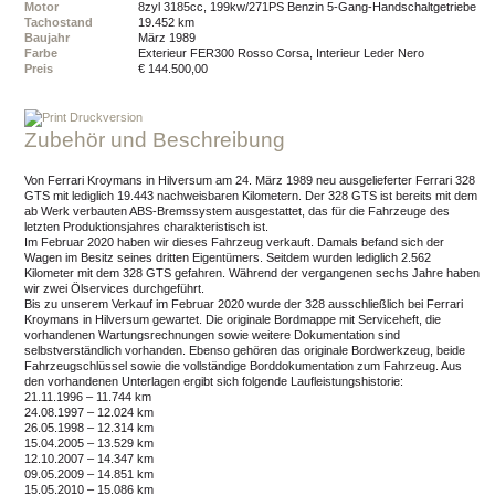
Motor
8zyl 3185cc, 199kw/271PS Benzin 5-Gang-Handschaltgetriebe
Tachostand
19.452 km
Baujahr
März 1989
Farbe
Exterieur FER300 Rosso Corsa, Interieur Leder Nero
Preis
€ 144.500,00
Druckversion
Zubehör und Beschreibung
Von Ferrari Kroymans in Hilversum am 24. März 1989 neu ausgelieferter Ferrari 328
GTS mit lediglich 19.443 nachweisbaren Kilometern. Der 328 GTS ist bereits mit dem
ab Werk verbauten ABS-Bremssystem ausgestattet, das für die Fahrzeuge des
letzten Produktionsjahres charakteristisch ist.
Im Februar 2020 haben wir dieses Fahrzeug verkauft. Damals befand sich der
Wagen im Besitz seines dritten Eigentümers. Seitdem wurden lediglich 2.562
Kilometer mit dem 328 GTS gefahren. Während der vergangenen sechs Jahre haben
wir zwei Ölservices durchgeführt.
Bis zu unserem Verkauf im Februar 2020 wurde der 328 ausschließlich bei Ferrari
Kroymans in Hilversum gewartet. Die originale Bordmappe mit Serviceheft, die
vorhandenen Wartungsrechnungen sowie weitere Dokumentation sind
selbstverständlich vorhanden. Ebenso gehören das originale Bordwerkzeug, beide
Fahrzeugschlüssel sowie die vollständige Borddokumentation zum Fahrzeug. Aus
den vorhandenen Unterlagen ergibt sich folgende Laufleistungshistorie:
21.11.1996 – 11.744 km
24.08.1997 – 12.024 km
26.05.1998 – 12.314 km
15.04.2005 – 13.529 km
12.10.2007 – 14.347 km
09.05.2009 – 14.851 km
15.05.2010 – 15.086 km