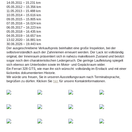
14.05.2011 – 15.231 km
05.05.2012 – 15.356 km
11.05.2013 – 15.488 km
10.05.2014 – 15.616 km
09.05.2015 – 15.805 km
07.05.2016 – 16.024 km
06.05.2017 – 16.223 km
05.05.2018 – 16.435 km
04.05.2019 – 16.657 km
13.02.2020 – 16.881 km
30.06.2026 – 19.443 km
Der ausgeschriebene Verkaufspreis beinhaltet eine große Inspektion, bei der
selbstverständlich auch der Zahnriemen erneuert werden. Der Lack ist vollständig
original, der Innenraum präsentiert sich in nahezu makellosem Zustand und besitzt
sogar noch den charakteristischen Ledergeruch. Die geringe Laufleistung spiegelt
sich ebenso am Unterboden sowie im Motor- und Gepäckraum wider.
Ein Ferrari 328 GTS, wie man ihn sich wünscht: vollständig im Erstlack und mit einer
lückenlos dokumentierten Historie.
Wir würde uns freuen, Sie in unseren Ausstellungsraum nach Terminabsprache,
begrüßen zu dürfen.
Klicken Sie
hier
für unsere Kontaktinformationen.