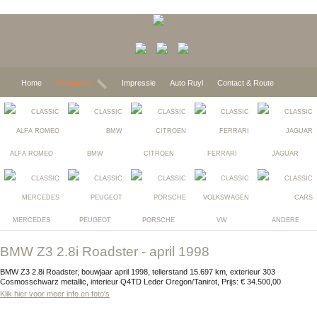
Home
Verwacht
Impressie
Auto Ruyl
Contact & Route
ALFA ROMEO
BMW
CITROEN
FERRARI
JAGUAR
MERCEDES
PEUGEOT
PORSCHE
VW
ANDERE
BMW Z3 2.8i Roadster - april 1998
BMW Z3 2.8i Roadster, bouwjaar april 1998, tellerstand 15.697 km, exterieur 303
Cosmosschwarz metallic, interieur Q4TD Leder Oregon/Tanirot, Prijs: € 34.500,00
Klik hier voor meer info en foto's