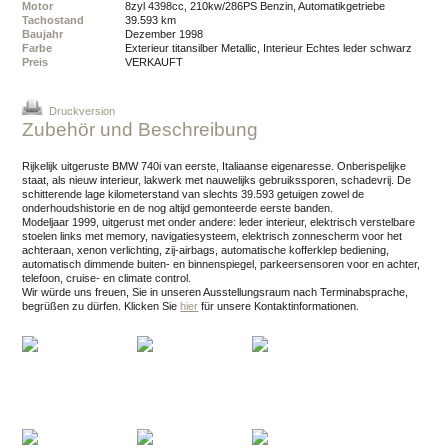
Motor
8zyl 4398cc, 210kw/286PS Benzin, Automatikgetriebe
Tachostand
39.593 km
Baujahr
Dezember 1998
Farbe
Exterieur titansilber Metallic, Interieur Echtes leder schwarz
Preis
VERKAUFT
Druckversion
Zubehör und Beschreibung
Rijkelijk uitgeruste BMW 740i van eerste, Italiaanse eigenaresse. Onberispelijke
staat, als nieuw interieur, lakwerk met nauwelijks gebruikssporen, schadevrij. De
schitterende lage kilometerstand van slechts 39.593 getuigen zowel de
onderhoudshistorie en de nog altijd gemonteerde eerste banden.
Modeljaar 1999, uitgerust met onder andere: leder interieur, elektrisch verstelbare
stoelen links met memory, navigatiesysteem, elektrisch zonnescherm voor het
achteraan, xenon verlichting, zij-airbags, automatische kofferklep bediening,
automatisch dimmende buiten- en binnenspiegel, parkeersensoren voor en achter,
telefoon, cruise- en climate control.
Wir würde uns freuen, Sie in unseren Ausstellungsraum nach Terminabsprache,
begrüßen zu dürfen.
Klicken Sie
hier
für unsere Kontaktinformationen.