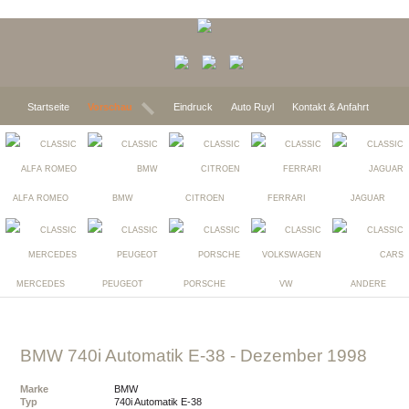
Startseite
Vorschau
Eindruck
Auto Ruyl
Kontakt & Anfahrt
ALFA ROMEO
BMW
CITROEN
FERRARI
JAGUAR
MERCEDES
PEUGEOT
PORSCHE
VW
ANDERE
BMW 740i Automatik E-38
- Dezember 1998
Marke
BMW
Typ
740i Automatik E-38