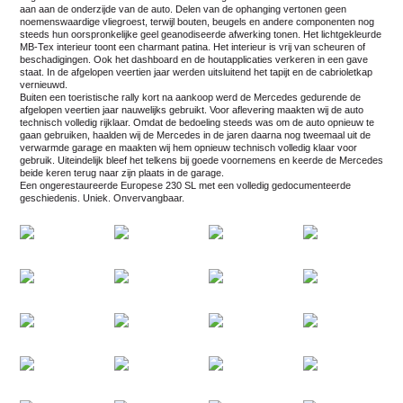
aan aan de onderzijde van de auto. Delen van de ophanging vertonen geen
noemenswaardige vliegroest, terwijl bouten, beugels en andere componenten nog
steeds hun oorspronkelijke geel geanodiseerde afwerking tonen. Het lichtgekleurde
MB-Tex interieur toont een charmant patina. Het interieur is vrij van scheuren of
beschadigingen. Ook het dashboard en de houtapplicaties verkeren in een gave
staat. In de afgelopen veertien jaar werden uitsluitend het tapijt en de cabrioletkap
vernieuwd.
Buiten een toeristische rally kort na aankoop werd de Mercedes gedurende de
afgelopen veertien jaar nauwelijks gebruikt. Voor aflevering maakten wij de auto
technisch volledig rijklaar. Omdat de bedoeling steeds was om de auto opnieuw te
gaan gebruiken, haalden wij de Mercedes in de jaren daarna nog tweemaal uit de
verwarmde garage en maakten wij hem opnieuw technisch volledig klaar voor
gebruik. Uiteindelijk bleef het telkens bij goede voornemens en keerde de Mercedes
beide keren terug naar zijn plaats in de garage.
Een ongerestaureerde Europese 230 SL met een volledig gedocumenteerde
geschiedenis. Uniek. Onvervangbaar.