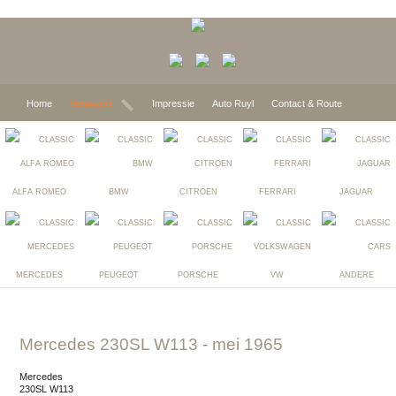
Home
Verwacht
Impressie
Auto Ruyl
Contact & Route
ALFA ROMEO
BMW
CITROEN
FERRARI
JAGUAR
MERCEDES
PEUGEOT
PORSCHE
VW
ANDERE
Mercedes 230SL W113
- mei 1965
Mercedes
230SL W113