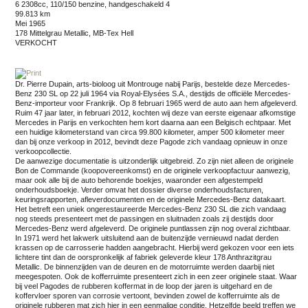
6 2308cc, 110/150 benzine, handgeschakeld 4
99.813 km
mei 1965
178 Mittelgrau Metallic, MB-Tex Hell
VERKOCHT
Dr. Pierre Dupain, arts-bioloog uit Montrouge nabij Parijs, bestelde deze Mercedes-
Benz 230 SL op 22 juli 1964 via Royal-Elysées S.A., destijds de officiële Mercedes-
Benz-importeur voor Frankrijk. Op 8 februari 1965 werd de auto aan hem afgeleverd.
Ruim 47 jaar later, in februari 2012, kochten wij deze van eerste eigenaar afkomstige
Mercedes in Parijs en verkochten hem kort daarna aan een Belgisch echtpaar. Met
een huidige kilometerstand van circa 99.800 kilometer, amper 500 kilometer meer
dan bij onze verkoop in 2012, bevindt deze Pagode zich vandaag opnieuw in onze
verkoopcollectie.
De aanwezige documentatie is uitzonderlijk uitgebreid. Zo zijn niet alleen de originele
Bon de Commande (koopovereenkomst) en de originele verkoopfactuur aanwezig,
maar ook alle bij de auto behorende boekjes, waaronder een afgestempeld
onderhoudsboekje. Verder omvat het dossier diverse onderhoudsfacturen,
keuringsrapporten, afleverdocumenten en de originele Mercedes-Benz datakaart.
Het betreft een uniek ongerestaureerde Mercedes-Benz 230 SL die zich vandaag
nog steeds presenteert met de passingen en sluitnaden zoals zij destijds door
Mercedes-Benz werd afgeleverd. De originele puntlassen zijn nog overal zichtbaar.
In 1971 werd het lakwerk uitsluitend aan de buitenzijde vernieuwd nadat derden
krassen op de carrosserie hadden aangebracht. Hierbij werd gekozen voor een iets
lichtere tint dan de oorspronkelijk af fabriek geleverde kleur 178 Anthrazitgrau
Metallic. De binnenzijden van de deuren en de motorruimte werden daarbij niet
meegespoten. Ook de kofferruimte presenteert zich in een zeer originele staat. Waar
bij veel Pagodes de rubberen koffermat in de loop der jaren is uitgehard en de
koffervloer sporen van corrosie vertoont, bevinden zowel de kofferruimte als de
originele rubberen mat zich hier in een eenmalige conditie. Hetzelfde beeld treffen we