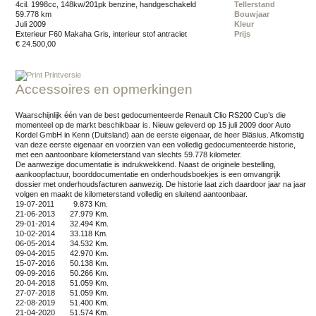
4cil. 1998cc, 148kw/201pk benzine, handgeschakeld
Tellerstand
59.778 km
Bouwjaar
juli 2009
Kleur
exterieur F60 Makaha Gris, interieur stof antraciet
Prijs
€ 24.500,00
Printversie
Accessoires en opmerkingen
Waarschijnlijk één van de best gedocumenteerde Renault Clio RS200 Cup’s die
momenteel op de markt beschikbaar is. Nieuw geleverd op 15 juli 2009 door Auto
Kordel GmbH in Kenn (Duitsland) aan de eerste eigenaar, de heer Bläsius. Afkomstig
van deze eerste eigenaar en voorzien van een volledig gedocumenteerde historie,
met een aantoonbare kilometerstand van slechts 59.778 kilometer.
De aanwezige documentatie is indrukwekkend. Naast de originele bestelling,
aankoopfactuur, boorddocumentatie en onderhoudsboekjes is een omvangrijk
dossier met onderhoudsfacturen aanwezig. De historie laat zich daardoor jaar na jaar
volgen en maakt de kilometerstand volledig en sluitend aantoonbaar.
19-07-2011 9.873 Km.
21-06-2013 27.979 Km.
29-01-2014 32.494 Km.
10-02-2014 33.118 Km.
06-05-2014 34.532 Km.
09-04-2015 42.970 Km.
15-07-2016 50.138 Km.
09-09-2016 50.266 Km.
20-04-2018 51.059 Km.
27-07-2018 51.059 Km.
22-08-2019 51.400 Km.
21-04-2020 51.574 Km.