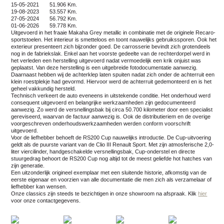
15-05-2021 51.906 Km.
19-08-2023 53.557 Km.
27-05-2024 56.792 Km.
01-06-2026 59.778 Km.
Uitgevoerd in het fraaie Makaha Grey metallic in combinatie met de originele Recaro-
sportstoelen. Het interieur is smetteloos en toont nauwelijks gebruikssporen. Ook het
exterieur presenteert zich bijzonder goed. De carrosserie bevindt zich grotendeels
nog in de fabriekslak. Enkel aan het voorste gedeelte van de rechterdorpel werd in
het verleden een herstelling uitgevoerd nadat vermoedelijk een krik onjuist was
geplaatst. Van deze herstelling is een uitgebreide fotodocumentatie aanwezig.
Daarnaast hebben wij de achterklep laten spuiten nadat zich onder de achterruit een
klein roestplekje had gevormd. Hiervoor werd de achterruit gedemonteerd en is het
geheel vakkundig hersteld.
Technisch verkeert de auto eveneens in uitstekende conditie. Het onderhoud werd
consequent uitgevoerd en belangrijke werkzaamheden zijn gedocumenteerd
aanwezig. Zo werd de versnellingsbak bij circa 50.700 kilometer door een specialist
gereviseerd, waarvan de factuur aanwezig is. Ook de distributieriem en de overige
voorgeschreven onderhoudswerkzaamheden werden conform voorschrift
uitgevoerd.
Voor de liefhebber behoeft de RS200 Cup nauwelijks introductie. De Cup-uitvoering
geldt als de puurste variant van de Clio III Renault Sport. Met zijn atmosferische 2,0-
liter viercilinder, handgeschakelde versnellingsbak, Cup-onderstel en directe
stuurgedrag behoort de RS200 Cup nog altijd tot de meest geliefde hot hatches van
zijn generatie.
Een uitzonderlijk origineel exemplaar met een sluitende historie, afkomstig van de
eerste eigenaar en voorzien van alle documentatie die men zich als verzamelaar of
liefhebber kan wensen.
Onze classics zijn steeds te bezichtigen in onze showroom na afspraak.
Klik
hier
voor onze contactgegevens.