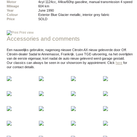
Motor
4cyl 1124cc, 44kw/60hp gasoline, manual transmission 4 speed
Mileage
604 km
Year
June 1990
Colour
exterior Blue Glacier metallic, interior grey fabric
Price
SOLD
Print view
Accessories and comments
Een nauwelijks gebruikte, nagenoeg nieuwe Citroën AX nieuw geleverde door Off.
Citroën-dealer Sadal te Annemasse, Frankrijk. Luxe TGE-uitvoering, na het overlijden
van de eerste eigenaar, kort nadat de auto nieuw geleverd werd garage gestald.
Our classics can always be seen in our showroom by appointment.
Click
here
for
our contact details.