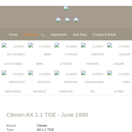
Home
Expected
Impression
Auto Ruyl
Contact & Route
ALFA ROMEO
BMW
CITROEN
FERRARI
JAGUAR
MERCEDES
PEUGEOT
PORSCHE
VW
OTHER
Citroen AX 1.1 TGE
- June 1990
Brand
Citroen
Type
AX 1.1 TGE