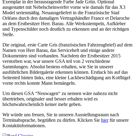
Exemplar in der herausragende Farbe Jade Grün. Optional
ausgestattet mit Nebelscheinwerfer vorne wie damals für das X3
Model serienmäßig. Neuausgeliefert in die Französische Stad
Orléans durch den damaligen Vertragshändler France et Delaroche
an dem Erstbesitzer Herr. Barau. Alle Werksstempeln, Aufkleber
und Typenschilder noch deutlich zu erkennen und an der richtigen
Stelle.
Die original, erste Carte Gris (französischen Fahrzeugbrief) auf dem
Namen von Herr Barau, das Serviceheft und einige andere
Dokumenten sind vorhanden. Nachdem der Erstbesitzer 2015
verstorben war, war unsere GSA teil von 2 verschiedene
Sammlungen. Absolut bestens erhalten, wie Sie in unserer
ausführlichen Bildergalerie erkennen können. Erstlack bis auf das
Seitenteil hinten links, eine kleine Lackbeschädigung am Kotflügel
vorne rechts konnte Mann bemängeln.
Um diesen GSA “Neuwagen“ zu nennen wäre nahezu nicht
übertrieben, originaler und besser erhalten wird es
höchstwahrscheinlich keiner mehr geben.
Wir würde uns freuen, Sie in unseren Ausstellungsraum nach
Terminabsprache, begrüßen zu dürfen.
Klicken Sie
hier
für unsere
Kontaktinformationen.