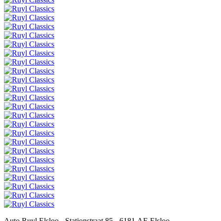
Auto Ruyl Elsloo - Stationstraat 85 - 6181 AE Elsloo -