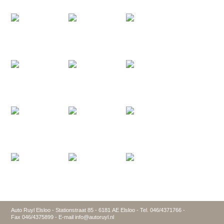
Auto Ruyl Elsloo - Stationstraat 85 - 6181 AE Elsloo - Tel. 046/4371766 -
Fax 046/4375899 - E-mail info@autoruyl.nl