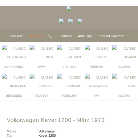
Startseite
Vorschau
Eindruck
Auto Ruyl
Kontakt & Anfahrt
ALFA ROMEO
BMW
CITROEN
FERRARI
JAGUAR
MERCEDES
PEUGEOT
PORSCHE
VW
ANDERE
Volkswagen Kever 1200
- März 1973
Marke
Volkswagen
Typ
Kever 1200